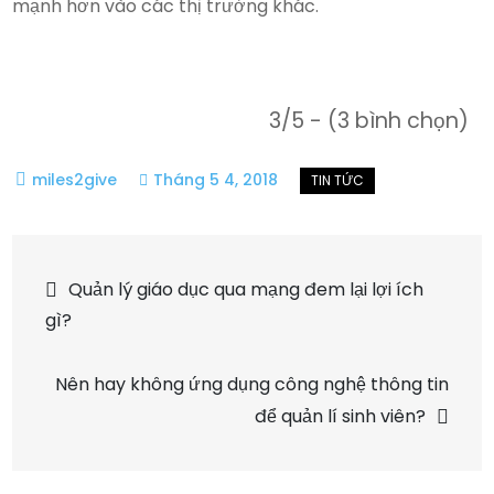
mạnh hơn vào các thị trường khác.
3/5 - (3 bình chọn)
Tháng 5 4, 2018
Điều
Quản lý giáo dục qua mạng đem lại lợi ích
gì?
hướng
Nên hay không ứng dụng công nghệ thông tin
bài
để quản lí sinh viên?
viết