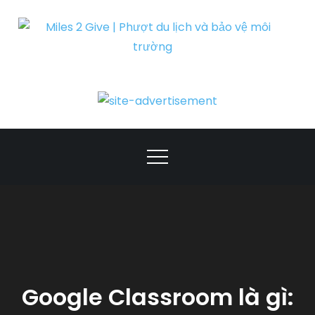
Skip
to
content
Miles 2 Give |
Phượt du lịch và
bảo vệ môi
trường
Google Classroom là gì: