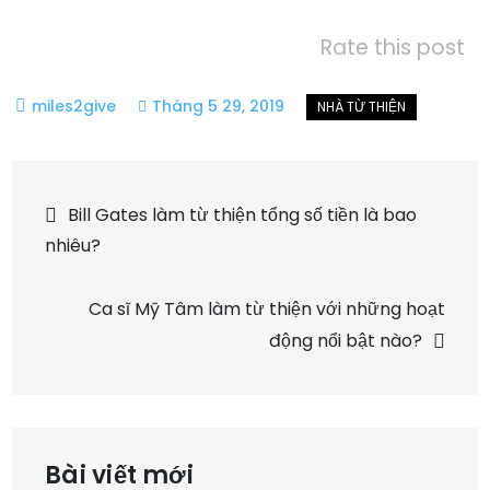
Rate this post
Tháng 5 29, 2019
Điều
Bill Gates làm từ thiện tổng số tiền là bao
nhiêu?
hướng
Ca sĩ Mỹ Tâm làm từ thiện với những hoạt
bài
động nổi bật nào?
viết
Bài viết mới