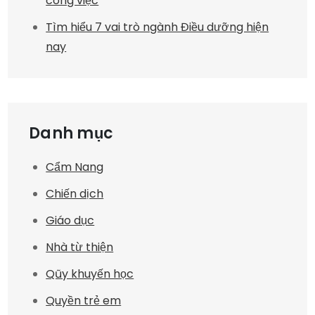
công việc
Tìm hiểu 7 vai trò ngành Điều dưỡng hiện
nay
Danh mục
Cẩm Nang
Chiến dịch
Giáo dục
Nhà từ thiện
Qũy khuyến học
Quyền trẻ em