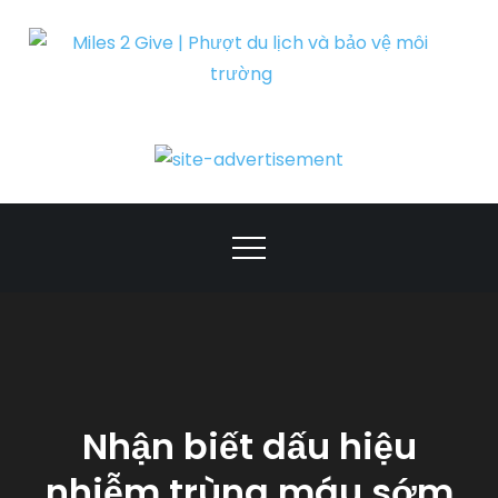
Skip
to
content
Miles 2 Give |
Phượt du lịch và
bảo vệ môi
trường
Nhận biết dấu hiệu
nhiễm trùng máu sớm