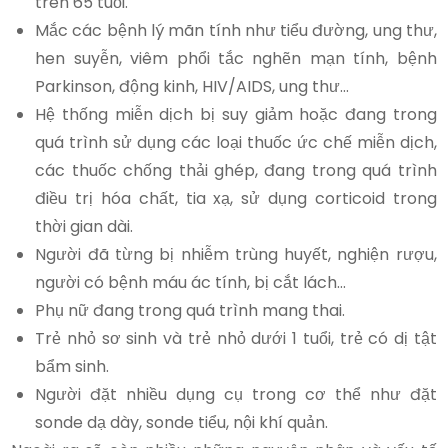
trên 65 tuổi.
Mắc các bệnh lý mãn tính như tiểu đường, ung thư,
hen suyễn, viêm phổi tắc nghẽn mạn tính, bệnh
Parkinson, động kinh, HIV/AIDS, ung thư…
Hệ thống miễn dịch bị suy giảm hoặc đang trong
quá trình sử dụng các loại thuốc ức chế miễn dịch,
các thuốc chống thải ghép, đang trong quá trình
điều trị hóa chất, tia xạ, sử dụng corticoid trong
thời gian dài.
Người đã từng bị nhiễm trùng huyết, nghiện rượu,
người có bệnh máu ác tính, bị cắt lách…
Phụ nữ đang trong quá trình mang thai.
Trẻ nhỏ sơ sinh và trẻ nhỏ dưới 1 tuổi, trẻ có dị tật
bẩm sinh.
Người đặt nhiều dụng cụ trong cơ thể như đặt
sonde dạ dày, sonde tiểu, nội khí quản.