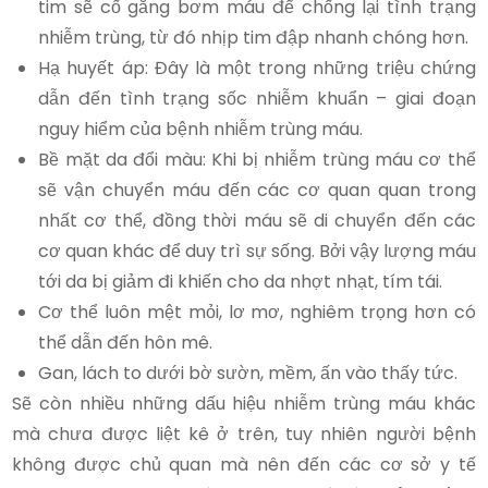
tim sẽ cố gắng bơm máu để chống lại tình trạng
nhiễm trùng, từ đó nhịp tim đập nhanh chóng hơn.
Hạ huyết áp: Đây là một trong những triệu chứng
dẫn đến tình trạng sốc nhiễm khuẩn – giai đoạn
nguy hiểm của bệnh nhiễm trùng máu.
Bề mặt da đổi màu: Khi bị nhiễm trùng máu cơ thể
sẽ vận chuyển máu đến các cơ quan quan trong
nhất cơ thể, đồng thời máu sẽ di chuyển đến các
cơ quan khác để duy trì sự sống. Bởi vậy lượng máu
tới da bị giảm đi khiến cho da nhợt nhạt, tím tái.
Cơ thể luôn mệt mỏi, lơ mơ, nghiêm trọng hơn có
thể dẫn đến hôn mê.
Gan, lách to dưới bờ sườn, mềm, ấn vào thấy tức.
Sẽ còn nhiều những dấu hiệu nhiễm trùng máu khác
mà chưa được liệt kê ở trên, tuy nhiên người bệnh
không được chủ quan mà nên đến các cơ sở y tế