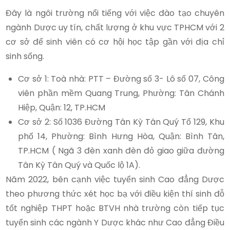
Đây là ngôi trường nổi tiếng với việc đào tạo chuyên
ngành Dược uy tín, chất lượng ở khu vực TPHCM với 2
cơ sở để sinh viên có cơ hội học tập gần với địa chỉ
sinh sống.
Cơ sở 1: Toà nhà: PTT – Đường số 3- Lô số 07, Công
viên phần mềm Quang Trung, Phường: Tân Chánh
Hiệp, Quận: 12, TP.HCM
Cơ sở 2: Số 1036 Đường Tân Kỳ Tân Quý Tổ 129, Khu
phố 14, Phường: Bình Hưng Hòa, Quận: Bình Tân,
TP.HCM ( Ngã 3 đèn xanh đèn đỏ giao giữa đường
Tân Kỳ Tân Quý và Quốc lộ 1A).
Năm 2022, bên cạnh việc tuyển sinh Cao đẳng Dược
theo phương thức xét học bạ với điều kiện thí sinh đỗ
tốt nghiệp THPT hoặc BTVH nhà trường còn tiếp tục
tuyển sinh các ngành Y Dược khác như Cao đẳng Điều