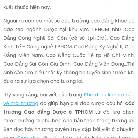
xuất thuốc hiện nay.
Ngoài ra còn có một số các trường cao đẳng khác có
đào tạo ngành Dược tại khu vực TPHCM như: Cao
Đẳng Công Nghệ Sài Gòn (có sở tpHCM), Cao Đẳng
Kinh Tế – Công nghệ TPHCM, Cao Đẳng Kỹ Nghệ II, Cao
Đẳng Miền Nam, Cao Đẳng Quốc Tế tp Hồ Chí Minh,
Cao Đẳng Sài Gòn Gia Định, Cao Đẳng Viễn Đông…Thí
sinh cần tìm hiểu thật kỹ thông tin tuyển sinh trước khi
đưa ra sự lựa chọn cho tương lai.
Hy vọng rằng, bài viết của trang
Phượt du lịch và bảo
vệ môi trường
đã giúp bạn giải đáp được câu hỏi
các
trường Cao đẳng Dược ở TPHCM
từ đó lựa chọn
được hướng đi phù hợp cho bản thân trong tương lai.
Bạn đọc hãy thường xuyên truy cập bài viết ở chuyên
mục
Giáo dục
để có thêm nhiều kiến thức hướng